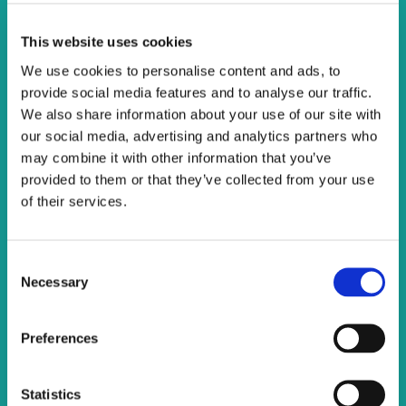
28. travnja 2026.
This website uses cookies
ZARONITE U PODMORJE
We use cookies to personalise content and ads, to
Iskusite čari ronjenja i bestežinskog stanja.
provide social media features and to analyse our traffic.
Istražite čarobni podvodni svijet u Kaštelima.
We also share information about your use of our site with
our social media, advertising and analytics partners who
Pročitajte više
may combine it with other information that you’ve
provided to them or that they’ve collected from your use
28. travnja 2026.
of their services.
Štacija & JEDRENJE
Consent
jedan od najljepših načina za upoznavanje
Necessary
Selection
obale između Kaštela, Čiova i Splita.
Pročitajte više
Preferences
28. travnja 2026.
Statistics