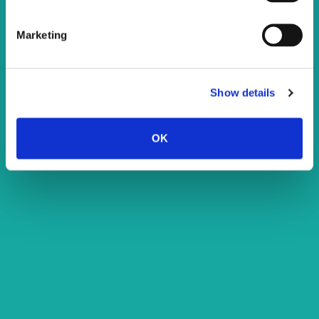
RAZGLEDAVANJE BICIKLOM
Upoznajte se s prirodnim ljepotama svih 7
Marketing
Kaštela kroz opuštajuće razgledavanje
biciklom.
Show details
Pročitajte više
OK
1
2
3
4
Šetalište Miljenka i Dobrile 34
21215 Kaštel Lukšić