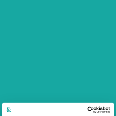
28. travnja 2026.
KUŠANJE VINA - SIKULI
Otkrijte autentičnu boutique obiteljsku
vinariju Sikuli smještenu u Kaštelima na vrhu
brežuljaka.
Pročitajte više
28. travnja 2026.
KUŠANJE VINA - GRABOVAC
Doživite isprepletenost bezvremenske
tradicije i vinarske izvrsnosti u Vinariji
Grabovac.
Pročitajte više